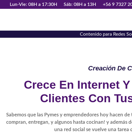
Lun-Vie: 08H a 17:30H
Sáb: 08H a 13H
+56 9 7327 2
Contenido para Redes So
Creación De C
Crece En Internet 
Clientes Con Tu
Sabemos que las Pymes y emprendedores hoy hacen de 
compran, entregan, y algunos hasta cocinan! y además d
una red social se vuelve una tarea c