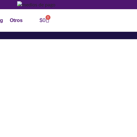
0
$
0
og
Otros