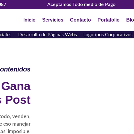
087
Aceptamos Todo medio de Pago
Inicio
Servicios
Contacto
Portafolio
Bl
ciales
Desarrollo de Páginas Webs
Logotipos Corporativos
ontenidos
Y Gana
s Post
todo, venden,
e eso manejar
asi imposible.