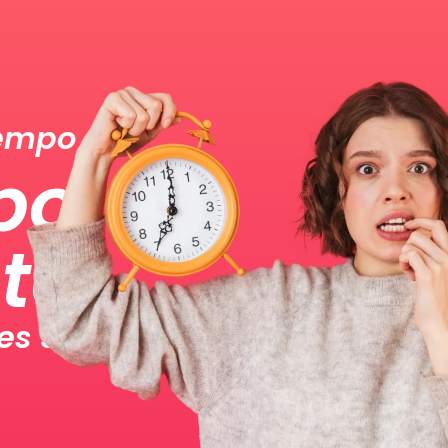
iempo
po
nte
es Sociales