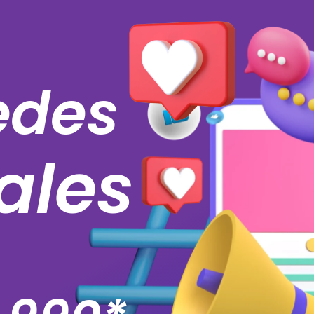
edes
ales