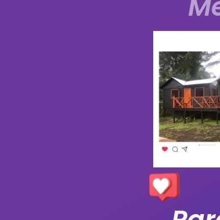
Me
Par