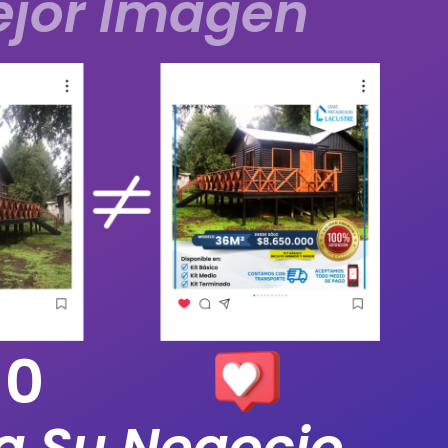
jor Imagen
0
a Su Negocio