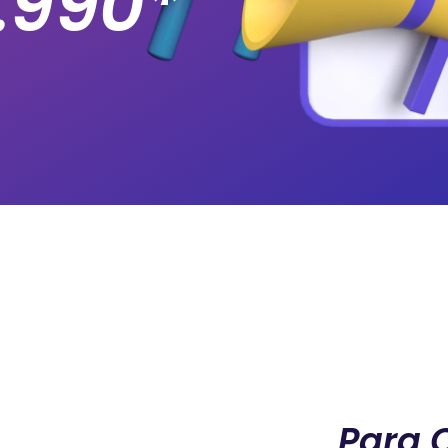
.990*
Para Q