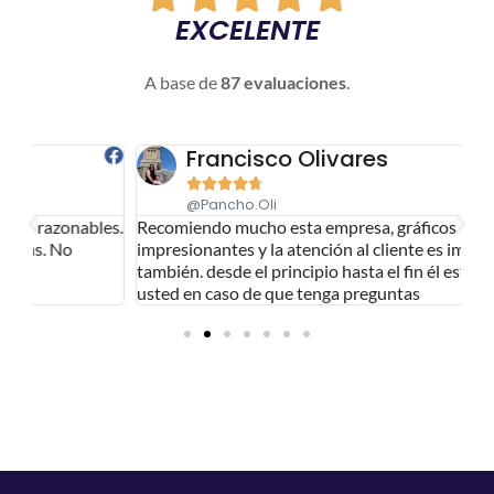
EXCELENTE
A base de
87 evaluaciones
.
Francisco Olivares





@pancho.oli
es.
Recomiendo mucho esta empresa, gráficos
In
impresionantes y la atención al cliente es impresionante
¡¡
también. desde el principio hasta el fin él está ahí con
usted en caso de que tenga preguntas