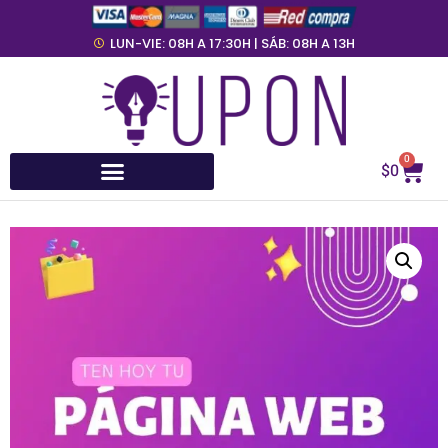
LUN-VIE: 08H A 17:30H | SÁB: 08H A 13H
0
$
0