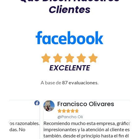
Clientes





EXCELENTE
A base de
87 evaluaciones
.
Francisco Olivares





@pancho.oli
es.
Recomiendo mucho esta empresa, gráficos
In
impresionantes y la atención al cliente es impresionante
¡¡
también. desde el principio hasta el fin él está ahí con